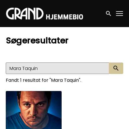
Accessibility Links
Søg nu
Søgeresultater
Sø
Fandt 1 resultat for "Mara Taquin".