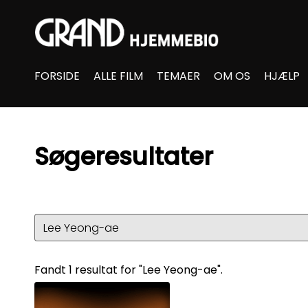
Accessibility Links
FORSIDE
ALLE FILM
TEMAER
OM OS
HJÆLP
Søgeresultater
Fandt 1 resultat for "Lee Yeong-ae".