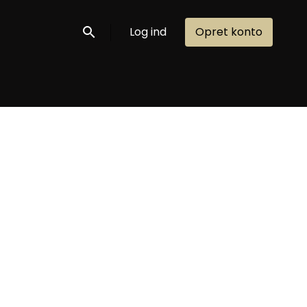
Log ind
Opret konto
Søg nu