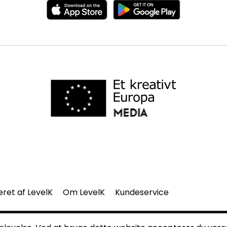
eret af LevelK
Om LevelK
Kundeservice
del af denne side må gengives uden vores skriftlige tilladelse.