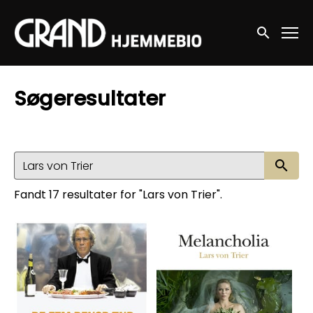
Accessibility Links
Søg nu
Søgeresultater
Sø
Fandt 17 resultater for "Lars von Trier".