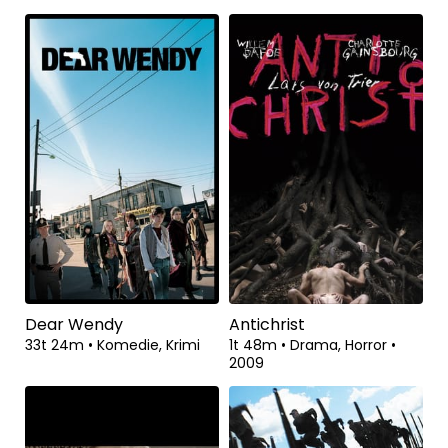
Dear Wendy
Antichrist
33t 24m
•
Komedie, Krimi
1t 48m
•
Drama, Horror
•
2009