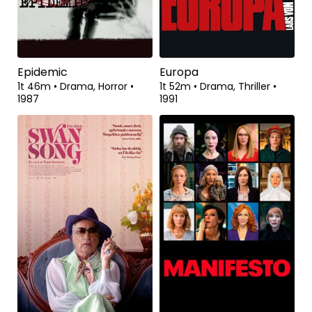
Epidemic
Europa
1t 46m
•
Drama, Horror
•
1t 52m
•
Drama, Thriller
•
1987
1991