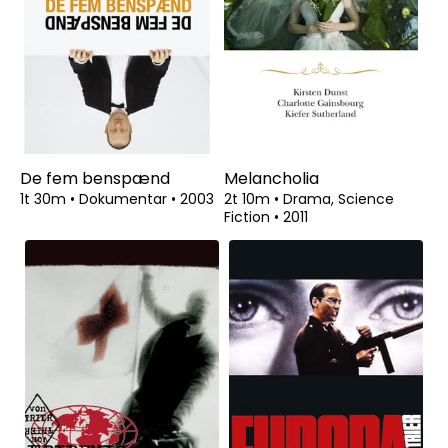
De fem benspænd
Melancholia
1t 30m
•
Dokumentar
•
2003
2t 10m
•
Drama, Science
Fiction
•
2011