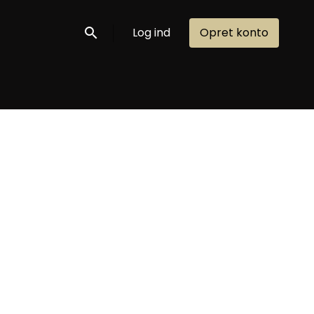
Log ind
Opret konto
Søg nu