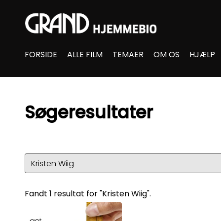
Accessibility Links
FORSIDE
ALLE FILM
TEMAER
OM OS
HJÆLP
Søgeresultater
Fandt 1 resultat for "Kristen Wiig".