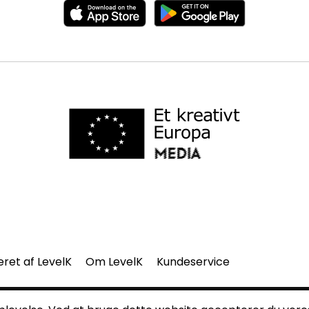
eret af LevelK
Om LevelK
Kundeservice
del af denne side må gengives uden vores skriftlige tilladelse.