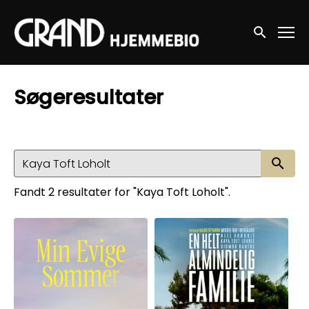
Accessibility Links
Søg nu
Søgeresultater
Sø
Fandt 2 resultater for "Kaya Toft Loholt".