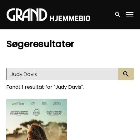
Accessibility Links
Søg nu
Søgeresultater
Sø
Fandt 1 resultat for "Judy Davis".