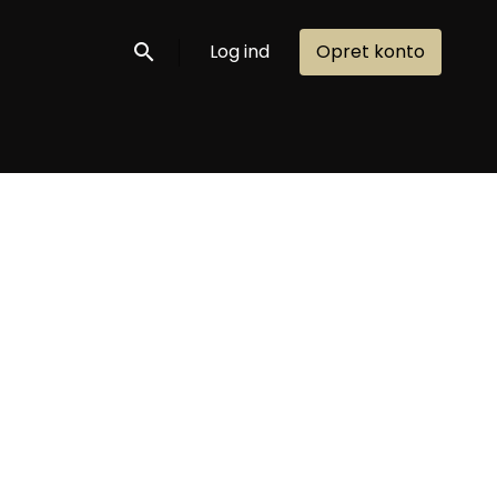
Log ind
Opret konto
Søg nu