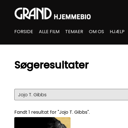
Accessibility Links
FORSIDE
ALLE FILM
TEMAER
OM OS
HJÆLP
Søgeresultater
Fandt 1 resultat for "Jojo T. Gibbs".