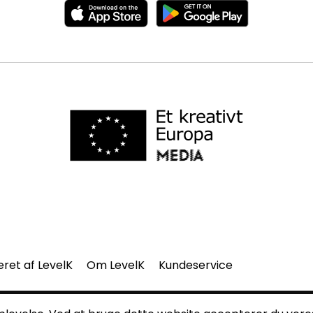
eret af LevelK
Om LevelK
Kundeservice
del af denne side må gengives uden vores skriftlige tilladelse.