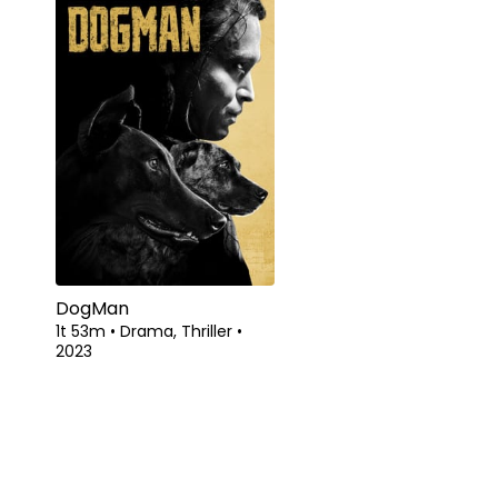
DogMan
1t 53m
•
Drama, Thriller
•
2023