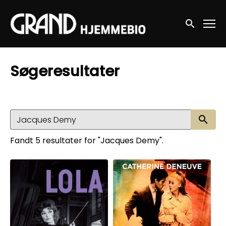
Accessibility Links
Søg nu
Søgeresultater
Sø
Fandt 5 resultater for "Jacques Demy".