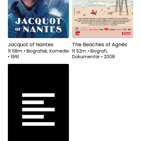
Jacquot of Nantes
The Beaches of Agnès
1t 58m
•
Biografisk, Komedie
1t 52m
•
Biografi,
•
1991
Dokumentar
•
2008