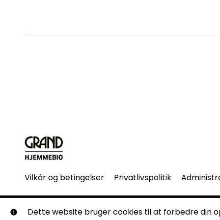
Vilkår og betingelser
Privatlivspolitik
Administr
© Grand Hjemmebio. Alle rettigheder forbeholdes. Ingen 
Dette website bruger cookies til at forbedre din