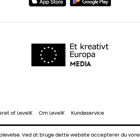
eret af LevelK
Om LevelK
Kundeservice
del af denne side må gengives uden vores skriftlige tilladelse.
 oplevelse. Ved at bruge dette website accepterer du vor