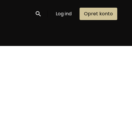
Log ind
Opret konto
Søg nu