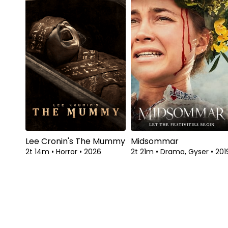
Lee Cronin's The Mummy
Midsommar
2t 14m
•
Horror
•
2026
2t 21m
•
Drama, Gyser
•
201