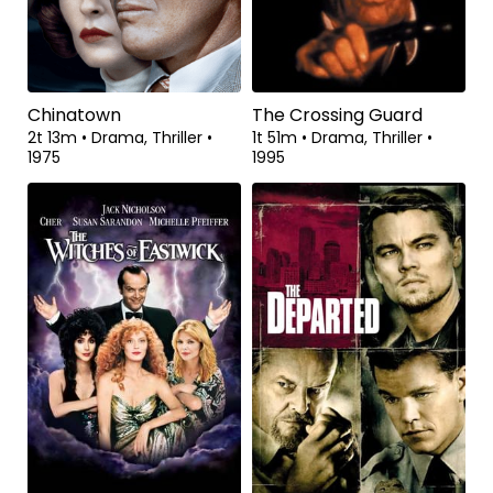
Chinatown
The Crossing Guard
2t 13m
•
Drama, Thriller
•
1t 51m
•
Drama, Thriller
•
1975
1995