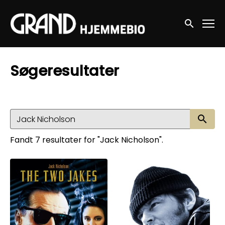
Accessibility Links
Søg nu
Søgeresultater
Sø
Fandt 7 resultater for "Jack Nicholson".