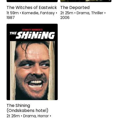
The Witches of Eastwick
The Departed
1t 59m
•
Komedie, Fantasy
•
2t 25m
•
Drama, Thriller
•
1987
2006
The Shining
(Ondskabens hotel)
2t 26m
•
Drama, Horror
•