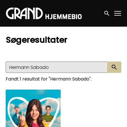
Accessibility Links
Søg nu
Søgeresultater
Sø
Fandt 1 resultat for "Hermann Sabado".