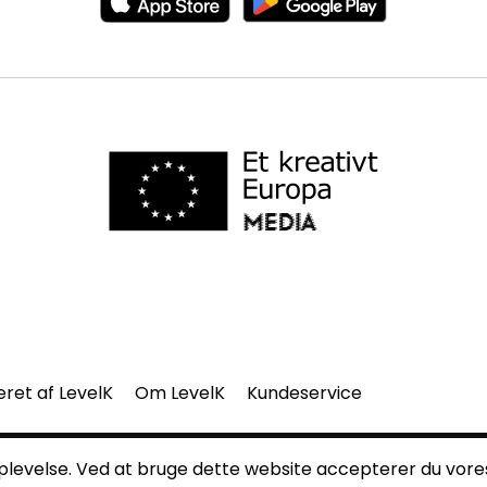
eret af LevelK
Om LevelK
Kundeservice
del af denne side må gengives uden vores skriftlige tilladelse.
 oplevelse. Ved at bruge dette website accepterer du vor