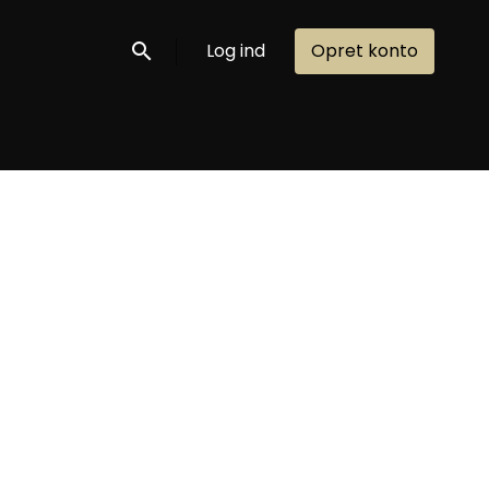
Log ind
Opret konto
Søg nu