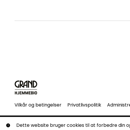
Vilkår og betingelser
Privatlivspolitik
Administr
© Grand Hjemmebio. Alle rettigheder forbeholdes. Ingen 
Dette website bruger cookies til at forbedre din