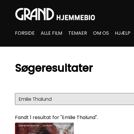
Accessibility Links
FORSIDE
ALLE FILM
TEMAER
OM OS
HJÆLP
Søgeresultater
Fandt 1 resultat for "Emilie Thalund".