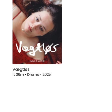
Vægtløs
1t 36m
•
Drama
•
2025