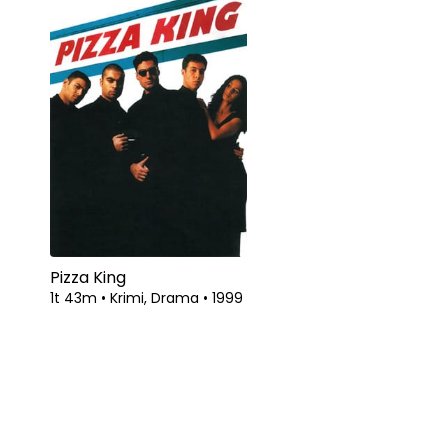
Pizza King
1t 43m
•
Krimi, Drama
•
1999