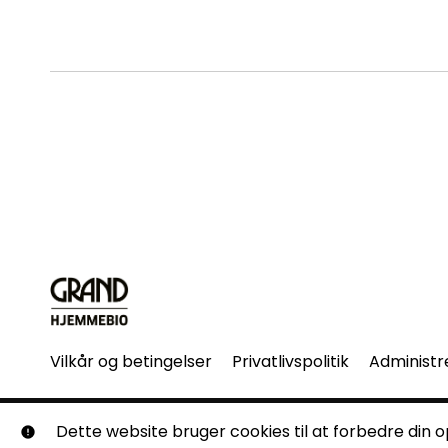
Vilkår og betingelser
Privatlivspolitik
Administr
© Grand Hjemmebio. Alle rettigheder forbeholdes. Ingen 
Dette website bruger cookies til at forbedre din