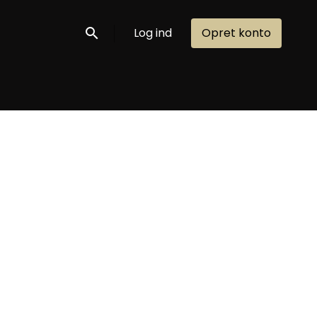
Log ind
Opret konto
Søg nu