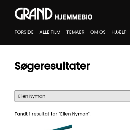
Accessibility Links
FORSIDE
ALLE FILM
TEMAER
OM OS
HJÆLP
Søgeresultater
Fandt 1 resultat for "Ellen Nyman".