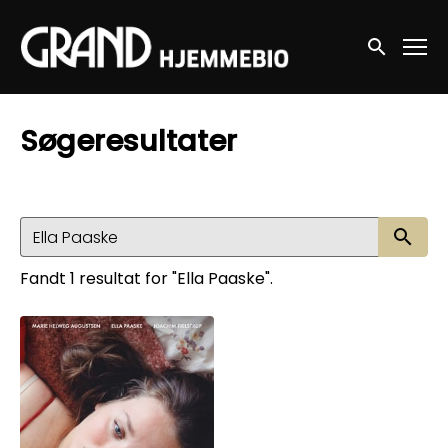
Accessibility Links
Søg nu
Søgeresultater
Sø
Fandt 1 resultat for "Ella Paaske".