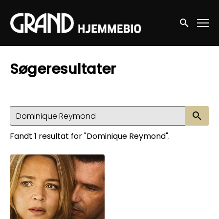
Accessibility Links
Søg nu
Søgeresultater
Sø
Fandt 1 resultat for "Dominique Reymond".