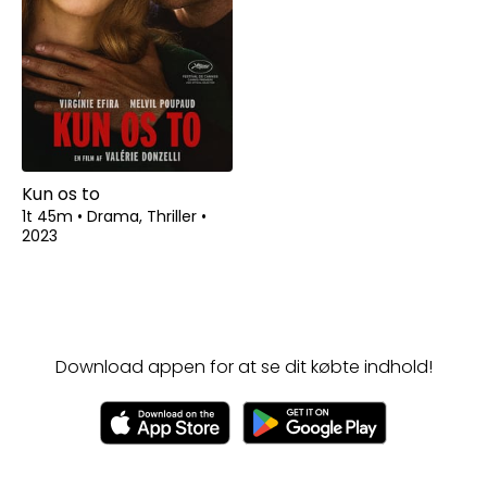
Kun os to
1t 45m
•
Drama, Thriller
•
2023
Download appen for at se dit købte indhold!