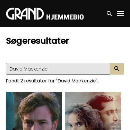
Accessibility Links
Søg nu
Søgeresultater
Sø
Fandt 2 resultater for "David Mackenzie".