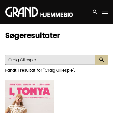
Accessibility Links
Søg nu
Søgeresultater
Sø
Fandt 1 resultat for "Craig Gillespie".