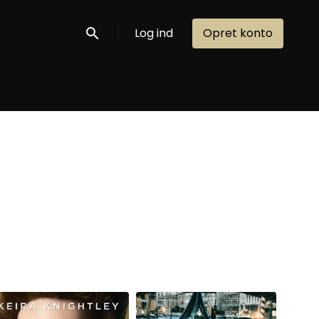
Log ind
Opret konto
Søg nu