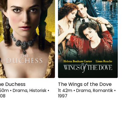
he Duchess
The Wings of the Dove
 50m
•
Drama, Historisk
•
1t 42m
•
Drama, Romantik
•
008
1997