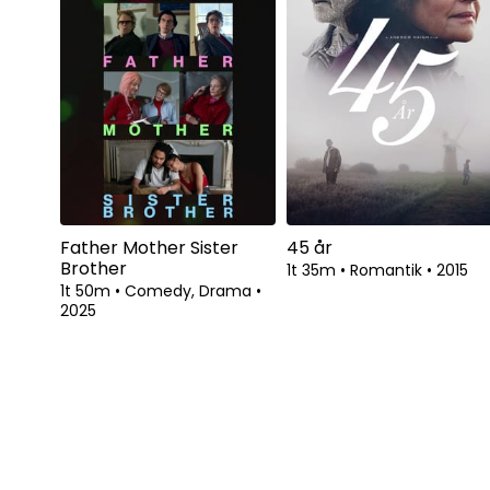
Father Mother Sister
45 år
Brother
1t 35m
•
Romantik
•
2015
1t 50m
•
Comedy, Drama
•
2025