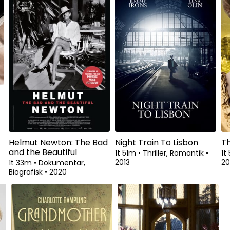
Helmut Newton: The Bad
Night Train To Lisbon
T
and the Beautiful
1t 51m
•
Thriller, Romantik
•
1t
2013
2
1t 33m
•
Dokumentar,
Biografisk
•
2020