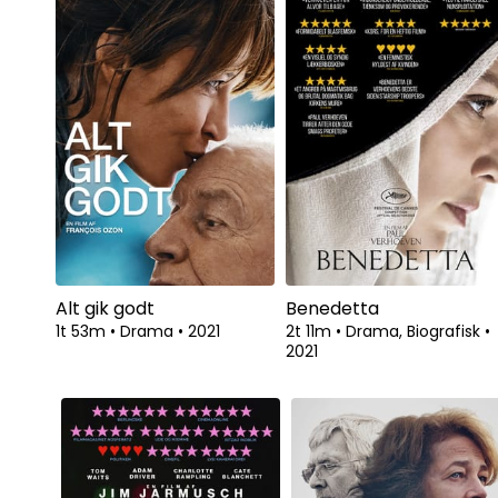
Alt gik godt
Benedetta
1t 53m
•
Drama
•
2021
2t 11m
•
Drama, Biografisk
•
2021