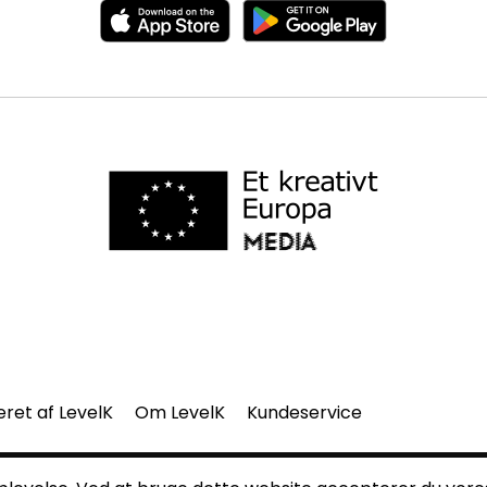
eret af LevelK
Om LevelK
Kundeservice
del af denne side må gengives uden vores skriftlige tilladelse.