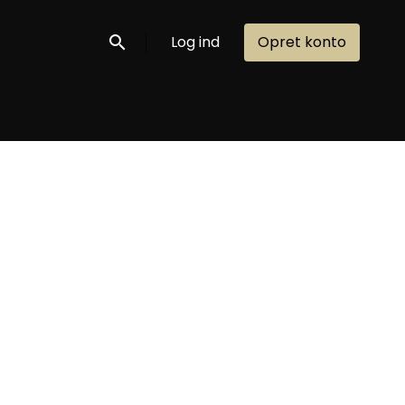
Log ind
Opret konto
Søg nu