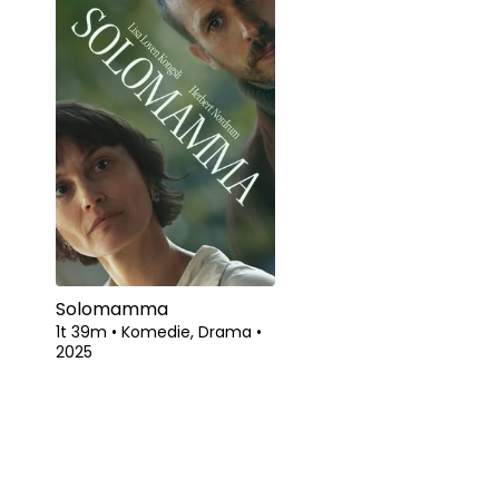
Solomamma
1t 39m
•
Komedie, Drama
•
2025