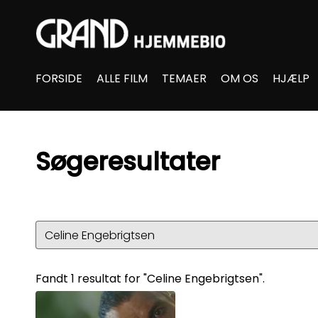
Accessibility Links
FORSIDE
ALLE FILM
TEMAER
OM OS
HJÆLP
Søgeresultater
Fandt 1 resultat for "Celine Engebrigtsen".