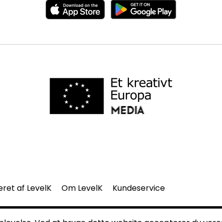
eret af LevelK
Om LevelK
Kundeservice
del af denne side må gengives uden vores skriftlige tilladelse.