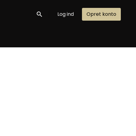
Log ind
Opret konto
Søg nu