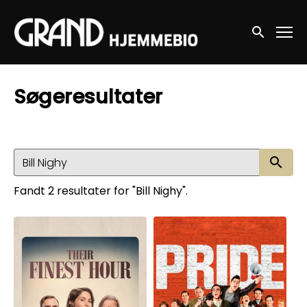
Accessibility Links
Søg nu
Søgeresultater
Sø
Fandt 2 resultater for "Bill Nighy".